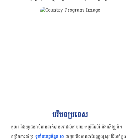
បរិបទប្រទេស
កុមារ និងយុវជនរាប់ពាន់នាក់បានទៅដល់តាមរយៈកម្មវិធីអប់រំ និងអភិវឌ្ឍន៍។
ពង្រីកការគាំទ្រ
ទូទាំងខេត្តចំនួន 10
ជាមួយនឹងភាពជាដៃគូក្នុងស្រុកដ៏រឹងមាំក្នុង