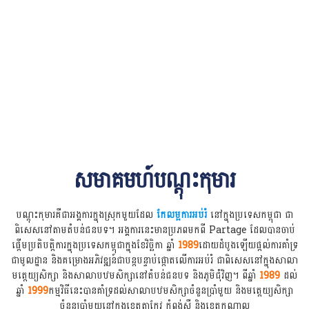
សមាគមហ៍បណ្ដុះកុមារ
បណ្ដុះកុមារគឺជាអង្គការក្នុងស្រុកមួយដែល
កែលម្អការអប់រំ
នៅក្នុងប្រទេសកម្ពុជា ជា
ពិសេសនៅតាមតំបន់ជនបទ។ អង្គការនេះមានប្រភពមកពី Partage ដែលបានចាប់
ផ្តើមប្រតិបត្តិការក្នុងប្រទេសកម្ពុជាក្នុងខែវិច្ឆិកា ឆ្នាំ
1989
ដោយដំបូងឡើយផ្តល់ការគាំទ្រ
ជាមូលដ្ឋាន និងគម្រោងអភិវឌ្ឍន៍ជាបន្តបន្ទាប់ផ្តោតលើការអប់រំ ជាពិសេសនៅក្នុងសាលា
មត្តេយ្យសិក្សា និងសាលាបឋមសិក្សានៅតំបន់ជនបទ និងភូមិជុំវិញ។ ពីឆ្នាំ
1989
ដល់
ឆ្នាំ
1999
កម្មវិធីនេះបានគាំទ្រដល់សាលាបឋមសិក្សាចំនួនប្រាំមួយ និងមត្តេយ្យសិក្សា
ចំនួនប្រាំមួយនៅក្នុងខេត្តតាកែវ កំពង់ស្ពឺ និងខេត្តកណ្តាល