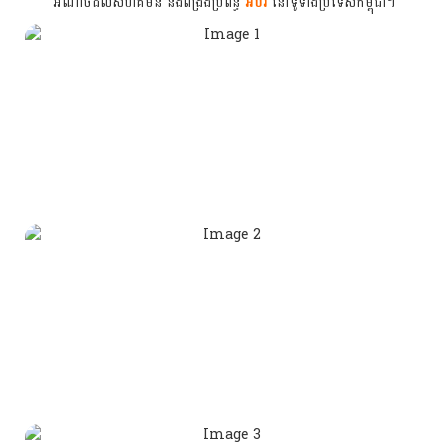
អំណាចដល់សហគមន៍ និងពង្រឹងប្រព័ន្ធ
អប់រំ
នៅទូទាំងប្រទេសកម្ពុជា។