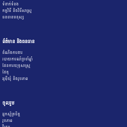
ទំនាក់ទំនង
កម្មវិធី និងវិធីសាស្រ្ត
ធនធានមនុស្ស
ព័ត៌មាន និងធនធាន
ដំណឹងការងារ
របាយការណ៍ប្រចាំឆ្នាំ
ផែនការយុទ្ធសាស្ត្រ
ដៃគូ
អូឌីយ៉ូ និងរូបភាព
ចូលរួម
អ្នកស្ម័គ្រចិត្ត
រូបភាព
វីដេអូ