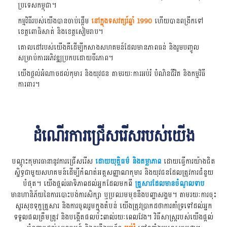
ប្រទេសកម្ពុជា។
កម្មវិធីរបស់យើងបានចាប់ផ្តើម
នៅក្នុងទសវត្សរ៍ឆ្នាំ 1990
ហើយបានពង្រីកទៅ
ខេត្តពោធិសាត់ និងខេត្តសៀមរាប។
គោលដៅរបស់យើងគឺដើម្បីកសាងសហគមន៍ដែលមានភាពធន់ និងរួមបញ្ចូល
សម្រាប់ការអភិវឌ្ឍប្រកបដោយចីរភាព។
យើងផ្តល់អំណាចដល់កុមារ និងយុវជន តាមរយៈការអប់រំ បំណិនជីវិត និងកម្មវិធី
ការពារ។
ដំណើរការជ្រើសរើសរបស់យើង
បណ្ដុះកុមារធានានូវការជ្រើសរើស
ដោយយុត្តិធម៌ និងតម្លាភាព
ដោយធ្វើការយ៉ាងជិត
ស្និទ្ធជាមួយសហគមន៍ដើម្បីកំណត់អត្តសញ្ញាណកុមារ និងយុវជនដែលត្រូវការជំនួយ
បំផុត។ យើងផ្តល់អាទិភាពដល់អ្នកដែលមកពី
គ្រួសារដែលមានចំណូលទាប
មានហានិភ័យនៃការបោះបង់ការសិក្សា ឬប្រឈមមុខនឹងបញ្ហាសង្គម។ តាមរយៈការចុះ
សួរសុខទុក្ខគ្រួសារ និងការចូលរួមក្នុងតំបន់ យើងត្រូវប្រាកដថាការគាំទ្រទៅដល់អ្នក
ទទួលផលត្រឹមត្រូវ និងបង្កើតផលប៉ះពាល់រយៈពេលវែង។ វិធីសាស្រ្តរបស់យើងផ្តល់