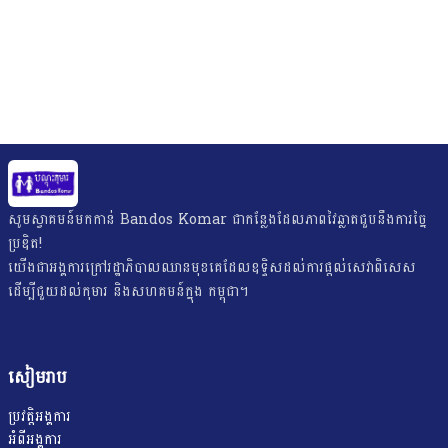
សូមស្វាគមន៍មកកាន់ Bandos Komar ជាកន្លែងដែលភាពវៃឆ្លាតជួបនឹងការច្នៃ
ប្រឌិត!
យើង​ជា​អង្គការ​ក្រៅ​រដ្ឋាភិបាល​ឈាន​មុខ​គេ​ដែល​ឧទ្ទិស​ដល់​ការ​ផ្តល់​សេវា​ពិសេស​
ដើម្បី​ជួយ​ដល់​កុមារ និងសហគមន៍ក្នុង កម្ពុជា។
សៀមរាប
ប្រវត្តិអង្គការ
អំពីអង្គការ