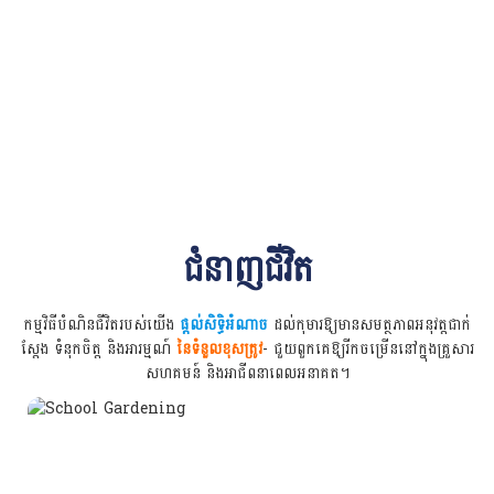
ជំនាញជីវិត
កម្មវិធីបំណិនជីវិតរបស់យើង
ផ្តល់សិទ្ធិអំណាច
ដល់កុមារឱ្យមានសមត្ថភាពអនុវត្តជាក់
ស្តែង ទំនុកចិត្ត និងអារម្មណ៍
នៃទំនួលខុសត្រូវ
- ជួយពួកគេឱ្យរីកចម្រើននៅក្នុងគ្រួសារ
សហគមន៍ និងអាជីពនាពេលអនាគត។