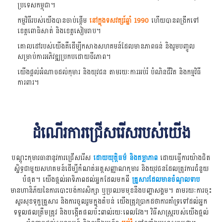
ប្រទេសកម្ពុជា។
កម្មវិធីរបស់យើងបានចាប់ផ្តើម
នៅក្នុងទសវត្សរ៍ឆ្នាំ 1990
ហើយបានពង្រីកទៅ
ខេត្តពោធិសាត់ និងខេត្តសៀមរាប។
គោលដៅរបស់យើងគឺដើម្បីកសាងសហគមន៍ដែលមានភាពធន់ និងរួមបញ្ចូល
សម្រាប់ការអភិវឌ្ឍប្រកបដោយចីរភាព។
យើងផ្តល់អំណាចដល់កុមារ និងយុវជន តាមរយៈការអប់រំ បំណិនជីវិត និងកម្មវិធី
ការពារ។
ដំណើរការជ្រើសរើសរបស់យើង
បណ្ដុះកុមារធានានូវការជ្រើសរើស
ដោយយុត្តិធម៌ និងតម្លាភាព
ដោយធ្វើការយ៉ាងជិត
ស្និទ្ធជាមួយសហគមន៍ដើម្បីកំណត់អត្តសញ្ញាណកុមារ និងយុវជនដែលត្រូវការជំនួយ
បំផុត។ យើងផ្តល់អាទិភាពដល់អ្នកដែលមកពី
គ្រួសារដែលមានចំណូលទាប
មានហានិភ័យនៃការបោះបង់ការសិក្សា ឬប្រឈមមុខនឹងបញ្ហាសង្គម។ តាមរយៈការចុះ
សួរសុខទុក្ខគ្រួសារ និងការចូលរួមក្នុងតំបន់ យើងត្រូវប្រាកដថាការគាំទ្រទៅដល់អ្នក
ទទួលផលត្រឹមត្រូវ និងបង្កើតផលប៉ះពាល់រយៈពេលវែង។ វិធីសាស្រ្តរបស់យើងផ្តល់