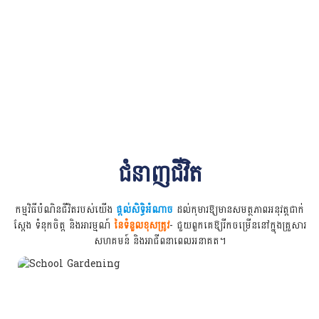
ជំនាញជីវិត
កម្មវិធីបំណិនជីវិតរបស់យើង
ផ្តល់សិទ្ធិអំណាច
ដល់កុមារឱ្យមានសមត្ថភាពអនុវត្តជាក់
ស្តែង ទំនុកចិត្ត និងអារម្មណ៍
នៃទំនួលខុសត្រូវ
- ជួយពួកគេឱ្យរីកចម្រើននៅក្នុងគ្រួសារ
សហគមន៍ និងអាជីពនាពេលអនាគត។