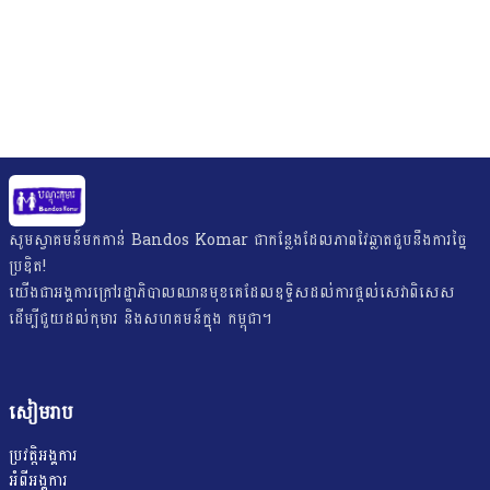
សូមស្វាគមន៍មកកាន់ Bandos Komar ជាកន្លែងដែលភាពវៃឆ្លាតជួបនឹងការច្នៃ
ប្រឌិត!
យើង​ជា​អង្គការ​ក្រៅ​រដ្ឋាភិបាល​ឈាន​មុខ​គេ​ដែល​ឧទ្ទិស​ដល់​ការ​ផ្តល់​សេវា​ពិសេស​
ដើម្បី​ជួយ​ដល់​កុមារ និងសហគមន៍ក្នុង កម្ពុជា។
សៀមរាប
ប្រវត្តិអង្គការ
អំពីអង្គការ