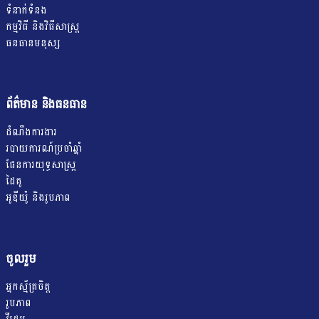
ទំនាក់ទំនង
កម្មវិធី និងវិធីសាស្រ្ត
ធនធានមនុស្ស
ព័ត៌មាន និងធនធាន
ដំណឹងការងារ
របាយការណ៍ប្រចាំឆ្នាំ
ផែនការយុទ្ធសាស្ត្រ
ដៃគូ
អូឌីយ៉ូ និងរូបភាព
ចូលរួម
អ្នកស្ម័គ្រចិត្ត
រូបភាព
វីដេអូ