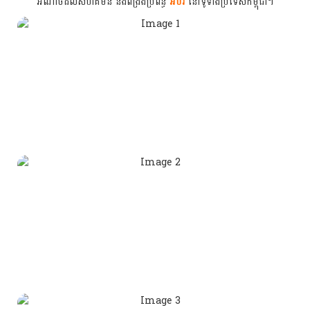
អំណាចដល់សហគមន៍ និងពង្រឹងប្រព័ន្ធ
អប់រំ
នៅទូទាំងប្រទេសកម្ពុជា។