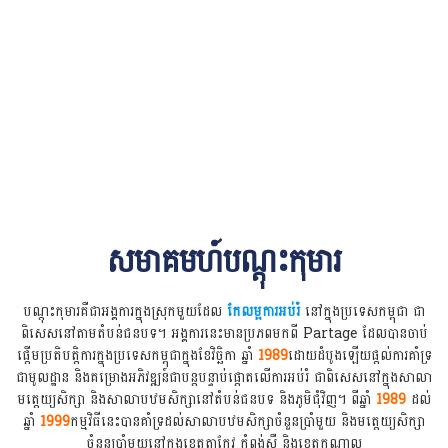
សមាគមហ៍បណ្ដុះកុមារ
បណ្ដុះកុមារគឺជាអង្គការក្នុងស្រុកមួយដែល
កែលម្អការអប់រំ
នៅក្នុងប្រទេសកម្ពុជា ជា
ពិសេសនៅតាមតំបន់ជនបទ។ អង្គការនេះមានប្រភពមកពី Partage ដែលបានចាប់
ផ្តើមប្រតិបត្តិការក្នុងប្រទេសកម្ពុជាក្នុងខែវិច្ឆិកា ឆ្នាំ
1989
ដោយដំបូងឡើយផ្តល់ការគាំទ្រ
ជាមូលដ្ឋាន និងគម្រោងអភិវឌ្ឍន៍ជាបន្តបន្ទាប់ផ្តោតលើការអប់រំ ជាពិសេសនៅក្នុងសាលា
មត្តេយ្យសិក្សា និងសាលាបឋមសិក្សានៅតំបន់ជនបទ និងភូមិជុំវិញ។ ពីឆ្នាំ
1989
ដល់
ឆ្នាំ
1999
កម្មវិធីនេះបានគាំទ្រដល់សាលាបឋមសិក្សាចំនួនប្រាំមួយ និងមត្តេយ្យសិក្សា
ចំនួនប្រាំមួយនៅក្នុងខេត្តតាកែវ កំពង់ស្ពឺ និងខេត្តកណ្តាល