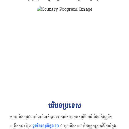
បរិបទប្រទេស
កុមារ និងយុវជនរាប់ពាន់នាក់បានទៅដល់តាមរយៈកម្មវិធីអប់រំ និងអភិវឌ្ឍន៍។
ពង្រីកការគាំទ្រ
ទូទាំងខេត្តចំនួន 10
ជាមួយនឹងភាពជាដៃគូក្នុងស្រុកដ៏រឹងមាំក្នុង