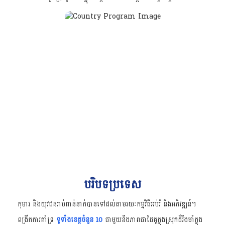
បរិបទប្រទេស
កុមារ និងយុវជនរាប់ពាន់នាក់បានទៅដល់តាមរយៈកម្មវិធីអប់រំ និងអភិវឌ្ឍន៍។
ពង្រីកការគាំទ្រ
ទូទាំងខេត្តចំនួន 10
ជាមួយនឹងភាពជាដៃគូក្នុងស្រុកដ៏រឹងមាំក្នុង