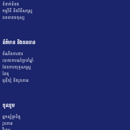
ទំនាក់ទំនង
កម្មវិធី និងវិធីសាស្រ្ត
ធនធានមនុស្ស
ព័ត៌មាន និងធនធាន
ដំណឹងការងារ
របាយការណ៍ប្រចាំឆ្នាំ
ផែនការយុទ្ធសាស្ត្រ
ដៃគូ
អូឌីយ៉ូ និងរូបភាព
ចូលរួម
អ្នកស្ម័គ្រចិត្ត
រូបភាព
វីដេអូ