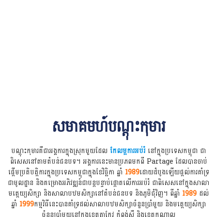
សមាគមហ៍បណ្ដុះកុមារ
បណ្ដុះកុមារគឺជាអង្គការក្នុងស្រុកមួយដែល
កែលម្អការអប់រំ
នៅក្នុងប្រទេសកម្ពុជា ជា
ពិសេសនៅតាមតំបន់ជនបទ។ អង្គការនេះមានប្រភពមកពី Partage ដែលបានចាប់
ផ្តើមប្រតិបត្តិការក្នុងប្រទេសកម្ពុជាក្នុងខែវិច្ឆិកា ឆ្នាំ
1989
ដោយដំបូងឡើយផ្តល់ការគាំទ្រ
ជាមូលដ្ឋាន និងគម្រោងអភិវឌ្ឍន៍ជាបន្តបន្ទាប់ផ្តោតលើការអប់រំ ជាពិសេសនៅក្នុងសាលា
មត្តេយ្យសិក្សា និងសាលាបឋមសិក្សានៅតំបន់ជនបទ និងភូមិជុំវិញ។ ពីឆ្នាំ
1989
ដល់
ឆ្នាំ
1999
កម្មវិធីនេះបានគាំទ្រដល់សាលាបឋមសិក្សាចំនួនប្រាំមួយ និងមត្តេយ្យសិក្សា
ចំនួនប្រាំមួយនៅក្នុងខេត្តតាកែវ កំពង់ស្ពឺ និងខេត្តកណ្តាល