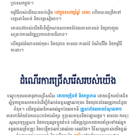
ប្រទេសកម្ពុជា។
កម្មវិធីរបស់យើងបានចាប់ផ្តើម
នៅក្នុងទសវត្សរ៍ឆ្នាំ 1990
ហើយបានពង្រីកទៅ
ខេត្តពោធិសាត់ និងខេត្តសៀមរាប។
គោលដៅរបស់យើងគឺដើម្បីកសាងសហគមន៍ដែលមានភាពធន់ និងរួមបញ្ចូល
សម្រាប់ការអភិវឌ្ឍប្រកបដោយចីរភាព។
យើងផ្តល់អំណាចដល់កុមារ និងយុវជន តាមរយៈការអប់រំ បំណិនជីវិត និងកម្មវិធី
ការពារ។
ដំណើរការជ្រើសរើសរបស់យើង
បណ្ដុះកុមារធានានូវការជ្រើសរើស
ដោយយុត្តិធម៌ និងតម្លាភាព
ដោយធ្វើការយ៉ាងជិត
ស្និទ្ធជាមួយសហគមន៍ដើម្បីកំណត់អត្តសញ្ញាណកុមារ និងយុវជនដែលត្រូវការជំនួយ
បំផុត។ យើងផ្តល់អាទិភាពដល់អ្នកដែលមកពី
គ្រួសារដែលមានចំណូលទាប
មានហានិភ័យនៃការបោះបង់ការសិក្សា ឬប្រឈមមុខនឹងបញ្ហាសង្គម។ តាមរយៈការចុះ
សួរសុខទុក្ខគ្រួសារ និងការចូលរួមក្នុងតំបន់ យើងត្រូវប្រាកដថាការគាំទ្រទៅដល់អ្នក
ទទួលផលត្រឹមត្រូវ និងបង្កើតផលប៉ះពាល់រយៈពេលវែង។ វិធីសាស្រ្តរបស់យើងផ្តល់