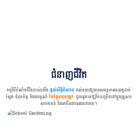
ជំនាញជីវិត
កម្មវិធីបំណិនជីវិតរបស់យើង
ផ្តល់សិទ្ធិអំណាច
ដល់កុមារឱ្យមានសមត្ថភាពអនុវត្តជាក់
ស្តែង ទំនុកចិត្ត និងអារម្មណ៍
នៃទំនួលខុសត្រូវ
- ជួយពួកគេឱ្យរីកចម្រើននៅក្នុងគ្រួសារ
សហគមន៍ និងអាជីពនាពេលអនាគត។