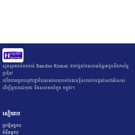
សូមស្វាគមន៍មកកាន់ Bandos Komar ជាកន្លែងដែលភាពវៃឆ្លាតជួបនឹងការច្នៃ
ប្រឌិត!
យើង​ជា​អង្គការ​ក្រៅ​រដ្ឋាភិបាល​ឈាន​មុខ​គេ​ដែល​ឧទ្ទិស​ដល់​ការ​ផ្តល់​សេវា​ពិសេស​
ដើម្បី​ជួយ​ដល់​កុមារ និងសហគមន៍ក្នុង កម្ពុជា។
សៀមរាប
ប្រវត្តិអង្គការ
អំពីអង្គការ