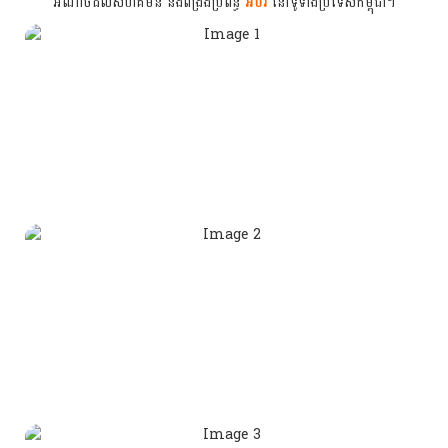
អំណាចដល់សហគមន៍ និងពង្រឹងប្រព័ន្ធ
អប់រំ
នៅទូទាំងប្រទេសកម្ពុជា។